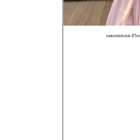
nakorntohclub มีโปร