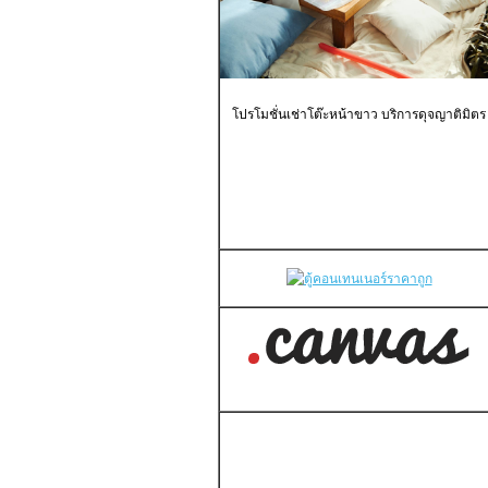
โปรโมชั่นเช่าโต๊ะหน้าขาว บริการดุจญาติมิตร