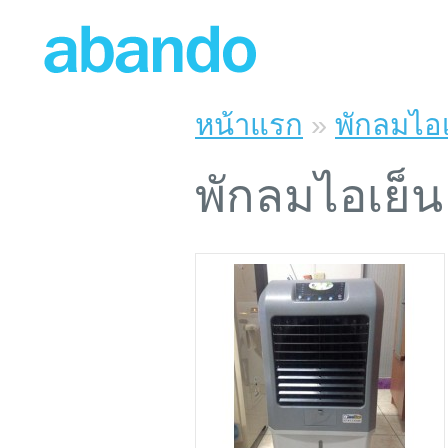
หน้าแรก
»
พักลมไ
พักลมไอเย