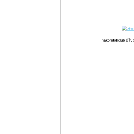
nakorntohclub มีโปร