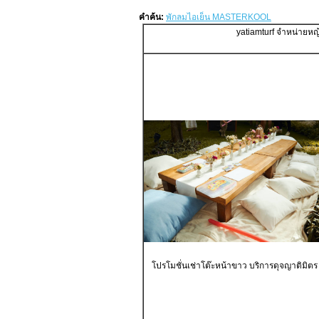
คำค้น:
พักลมไอเย็น MASTERKOOL
yatiamturf จำหน่ายห
โปรโมชั่นเช่าโต๊ะหน้าขาว บริการดุจญาติมิตร